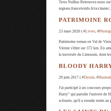
Terra Nullius Retrouvez-nous sur 
regions.francetvinfo.fr/occitanie/..
PATRIMOINE R
23 mars 2020 ( #
Livres
, #
Photog
Patrimoine roman en Val de Vienn
Vienne s'étire sur 372 km. En am
la traversée du Limousin, dont les 
BLOODY HARR
29 juin 2017 ( #
Dessin
, #
Illustrat
J'ai participé à un concours prop
Harry" qui parodie l'univers de Ha
scénario, qu'il a ensuite remis au 