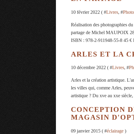
10 février 2022 ( #
Livres
, #
Photo
Réalisation des photographies
partage de Michel MAUPOIX 288 p
ISBN : 978-2-911948-55-8 45 € Pu
ARLES ET LA C
10 décembre 2022 ( #
Livres
, #
Ph
Arles et la création artistique. L
les villes qui, comme Arles, peuv
artistique ? Du xve au xxe siècle, 
CONCEPTION D
MAGASIN D'OP
09 janvier 2015 ( #
éclairage
)