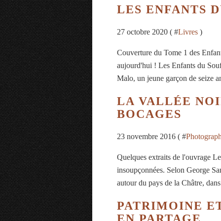
LES ENFANTS 
27 octobre 2020 ( #
Livres
)
Couverture du Tome 1 des Enfant
aujourd'hui ! Les Enfants du Sou
Malo, un jeune garçon de seize an
LA VALLÉE NOI
BOCAGES
23 novembre 2016 ( #
Photograph
Quelques extraits de l'ouvrage Le
insoupçonnées. Selon George Sand 
autour du pays de la Châtre, dans
PATRIMOINE ET
EN PARTAGE