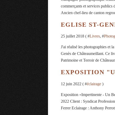
commerçants et services publics d
Ancien chef-lieu de canton regro
EGLISE ST-GE
25 juillet 2018 ( #
Livres
, #
Photog
J'ai réalisé les photographies et l
Genès de Châteaumeillant. Ce livre
Patrimoine et Terroir de Châteaumei
EXPOSITION "
12 juin 2022 ( #
éclairage
)
Exposition «Impertinente - Un B
2022 Client : Syndicat Professio
Ferrer Eclairage : Anthony Perrot