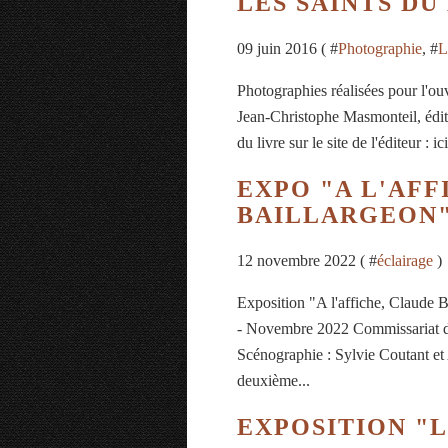
LES SAINTS DU
09 juin 2016 ( #
Photographie
, #
L
Photographies réalisées pour l'o
Jean-Christophe Masmonteil, édit
du livre sur le site de l'éditeur : ici
EXPO "A L'AFF
BAILLARGEON
12 novembre 2022 ( #
éclairage
)
Exposition "A l'affiche, Claude 
- Novembre 2022 Commissariat d'
Scénographie : Sylvie Coutant et
deuxième...
EXPOSITION "L