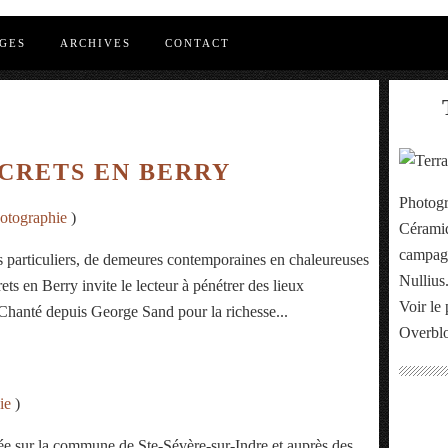
GES
ARCHIVES
CONTACT
S
ECRETS EN BERRY
Photogr
otographie
)
Céramiq
campagn
 particuliers, de demeures contemporaines en chaleureuses
Nullius
ets en Berry invite le lecteur à pénétrer des lieux
Voir le 
Chanté depuis George Sand pour la richesse...
Overbl
ie
)
e sur la commune de Ste-Sévère-sur-Indre et auprès des