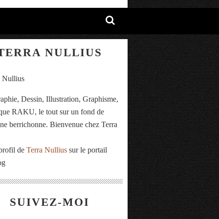
TERRA NULLIUS
aphie, Dessin, Illustration, Graphisme,
ue RAKU, le tout sur un fond de
e berrichonne. Bienvenue chez Terra
.
profil de
Terra Nullius
sur le portail
og
SUIVEZ-MOI