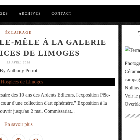
GES
ARCHIVES
CONTACT
ÉCLAIRAGE
LE-MÊLE À LA GALERIE
ICES DE LIMOGES
13 AVRIL 2018
Photogr
By Anthony Perrot
Céramiq
campagn
Nullius
saire des 10 ans des Ardents Editeurs, l'exposition Pêle-
Voir le 
œur d'une collection d'art éphémère." Exposition à la
Overbl
ouvrir jusqu'au 2 mai. Commissariat...
En savoir plus