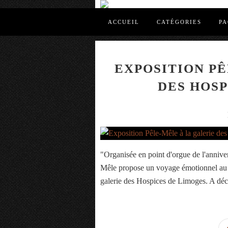
ACCUEIL
CATÉGORIES
PA
EXPOSITION PÊ
DES HOSP
"Organisée en point d'orgue de l'anniver
Mêle propose un voyage émotionnel au c
galerie des Hospices de Limoges. A déc