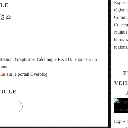
Exposit
CLE
région 
Commiss
Concept
Nullius
http://f
regions.
ustration, Graphisme, Céramique RAKU, le tout sur un
onne.
E
lius
sur le portail Overblog
VEIL
ICLE
Exposit