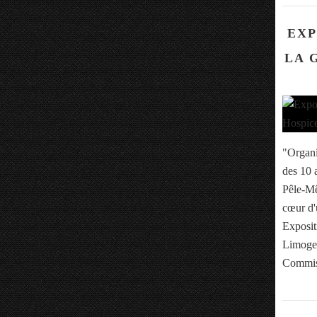
EXP
LA 
"Organi
des 10 
Pêle-Mê
cœur d'
Exposit
Limoges
Commiss