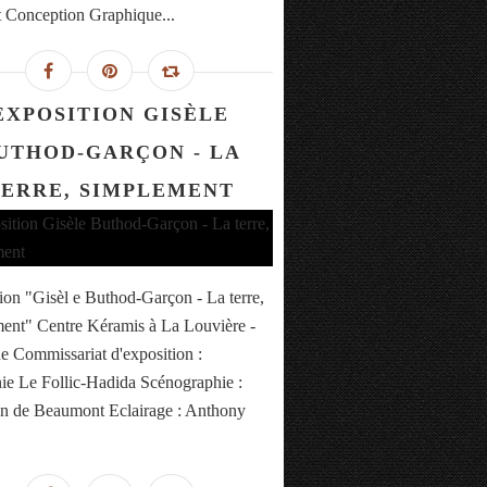
 Conception Graphique...
EXPOSITION GISÈLE
UTHOD-GARÇON - LA
ERRE, SIMPLEMENT
ion "Gisèl e Buthod-Garçon - La terre,
ent" Centre Kéramis à La Louvière -
e Commissariat d'exposition :
ie Le Follic-Hadida Scénographie :
an de Beaumont Eclairage : Anthony