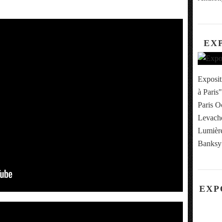
EX
Exposit
à Paris"
Paris O
Levache
Lumière
Banksy 
EXP