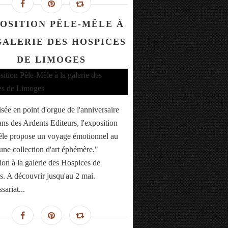
OSITION PÊLE-MÊLE À
GALERIE DES HOSPICES
DE LIMOGES
sée en point d'orgue de l'anniversaire
ans des Ardents Editeurs, l'exposition
le propose un voyage émotionnel au
une collection d'art éphémère."
ion à la galerie des Hospices de
. A découvrir jusqu'au 2 mai.
ariat...