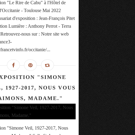
ion "Le Rire de Cabu" à l'Hôtel de
d'Occitanie - Toulouse Mai 2022
ariat d'exposition : Jean-François Pitet
ion Lumière : Anthony Perrot - Terra
 Retrouvez-nous sur : Notre site web
rance3-
francetvinfo.fr/occitanie/...
XPOSITION "SIMONE
, 1927-2017, NOUS VOUS
AIMONS, MADAME."
ion "Simone Veil, 1927-2017, Nous