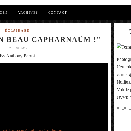
GES
ARCHIVES
CONTACT
ÉCLAIRAGE
N BEAU CAPHARNAÜM !"
12 JUIN 2022
By Anthony Perrot
Photogr
Céramiq
campagn
Nullius
Voir le 
Overbl