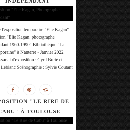
INDÉPENDANT"
 l'exposition temporaire "Elie Kagan"
ion "Elie Kagan, photographe
dant 1960-1990" Bibliothèque "La
oraine" à Nanterre - Janvier 2022
ariat d'exposition : Cyril Burté et
Leblanc Scénographie : Sylvie Coutant
POSITION "LE RIRE DE
CABU" À TOULOUSE