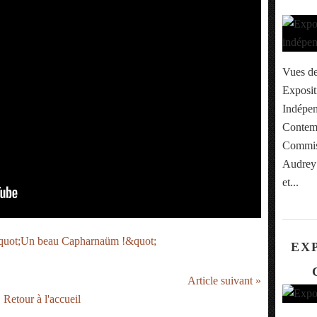
Vues de
Exposit
Indépen
Contemp
Commiss
Audrey 
et...
EX
Article suivant »
Retour à l'accueil