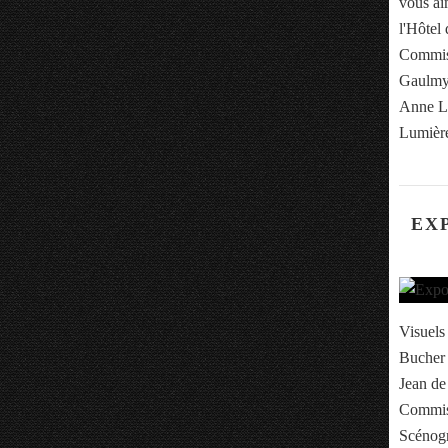
vous ai
l'Hôtel 
Commiss
Gaulmyn
Anne Le
Lumière
EX
Visuels
Bucher 
Jean de
Commiss
Scénogr