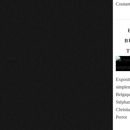
Coutant
B
T
Exposit
simplem
Belgiqu
Stéphan
Christi
Perrot