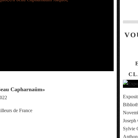
VO
CL
 Beau Capharnaüm»
Exposit
2022
Bibliot
illeurs de France
Novembr
Joseph 
Sylvie 
Anthony