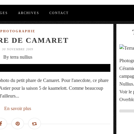
GES
ARCHIVES
CONTACT
PHOTOGRAPHIE
RE DE CAMARET
30 NOVEMBRE 2009
By terra nullius
Photogr
Céramiq
campagn
photo du petit phare de Camaret. Pour l'anecdote, ce phare
Nullius
e Astier pour la saison 5 de kaamelott. Comme beaucoup
Voir le 
ailleurs...
Overbl
En savoir plus