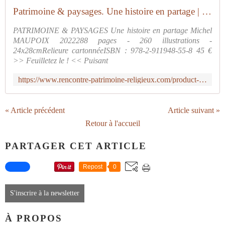
Patrimoine & paysages. Une histoire en partage | arpr
PATRIMOINE & PAYSAGES Une histoire en partage Michel
MAUPOIX 2022288 pages - 260 illustrations -
24x28cmRelieure cartonnéeISBN : 978-2-911948-55-8 45 €
>> Feuilletez le ! << Puisant
https://www.rencontre-patrimoine-religieux.com/product-page/patrimoine-paysages-une-histoire-en-partage
« Article précédent
Article suivant »
Retour à l'accueil
PARTAGER CET ARTICLE
Repost
0
S'inscrire à la newsletter
À PROPOS