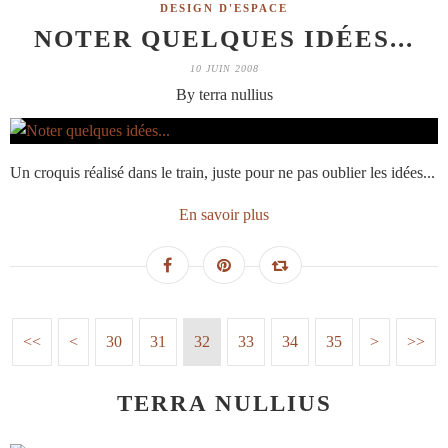
DESIGN D'ESPACE
NOTER QUELQUES IDÉES...
10 JUIN 2008
By terra nullius
Un croquis réalisé dans le train, juste pour ne pas oublier les idées...
En savoir plus
<<
<
10
20
30
31
32
33
34
35
>
>>
TERRA NULLIUS