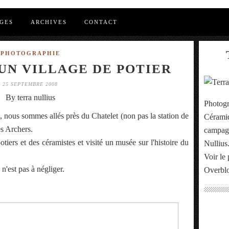
GES
ARCHIVES
CONTACT
PHOTOGRAPHIE
 UN VILLAGE DE POTIER
25 SEPTEMBRE 2008
By terra nullius
Photogr
, nous sommes allés près du Chatelet (non pas la station de
Céramiq
es Archers.
campagn
tiers et des céramistes et visité un musée sur l'histoire du
Nullius
Voir le 
 n'est pas à négliger.
Overbl