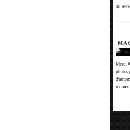
du livre
MAG
Merci #
photos 
d'autom
moment