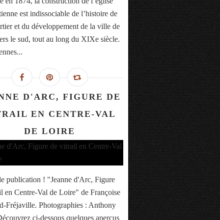
 en 1874, la construction de l’église
ienne est indissociable de l’histoire de
rtier et du développement de la ville de
ers le sud, tout au long du XIXe siècle.
ennes...
NNE D'ARC, FIGURE DE
TRAIL EN CENTRE-VAL
DE LOIRE
e publication ! "Jeanne d'Arc, Figure
ail en Centre-Val de Loire" de Françoise
-Fréjaville. Photographies : Anthony
Découvrez ci-dessous quelques aperçus