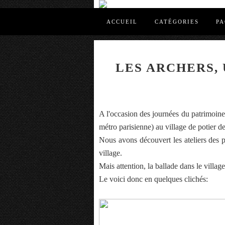
ACCUEIL
CATÉGORIES
PA
LES ARCHERS,
A l'occasion des journées du patrimoine
métro parisienne) au village de potier d
Nous avons découvert les ateliers des po
village.
Mais attention, la ballade dans le village
Le voici donc en quelques clichés: