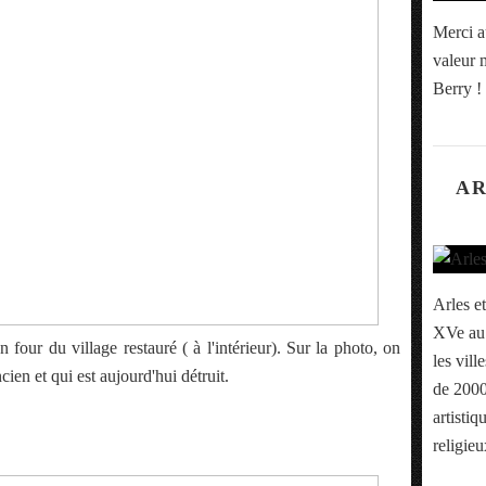
Merci a
valeur m
Berry !
AR
Arles et
XVe au 
 four du village restauré ( à l'intérieur). Sur la photo, on
les vill
cien et qui est aujourd'hui détruit.
de 2000
artistiq
religieu