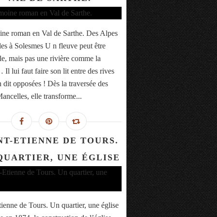
ine roman en Val de Sarthe. Des Alpes
es à Solesmes U n fleuve peut être
lle, mais pas une rivière comme la
Il lui faut faire son lit entre des rives
n dit opposées ! Dès la traversée des
ancelles, elle transforme...
NT-ETIENNE DE TOURS.
QUARTIER, UNE ÉGLISE
tienne de Tours. Un quartier, une église