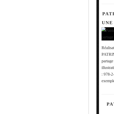
PAT
UNE
Réalisa
PATRIM
partag
illustr
: 978-2
exemple
PA