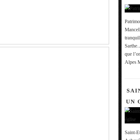
Patrimo
Mancell
tranqui
Sarthe… 
que l’o
Alpes M
SAI
UN 
Saint-E