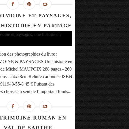
RIMOINE ET PAYSAGES,
 HISTOIRE EN PARTAGE
tion des photographies du livre :
OINE & PAYSAGES Une histoire en
e de Michel MAUPOIX 288 pages - 260
ations - 24x28cm Reliure cartonnée ISBN
-911948-55-8 45 € Puisant des
s choisis au sein de l’important fonds...
TRIMOINE ROMAN EN
VAL DE SARTHE.