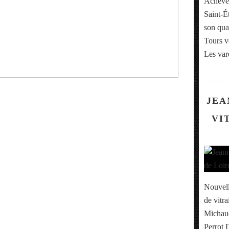
Achevée
Saint-Ét
son qua
Tours v
Les var
JEA
VI
Nouvell
de vitr
Michaud
Perrot 