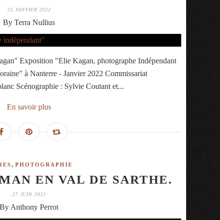
25 JANVIER 2022
By Terra Nullius
 Kagan" Exposition "Elie Kagan, photographe Indépendant
raine" à Nanterre - Janvier 2022 Commissariat
blanc Scénographie : Sylvie Coutant et...
En savoir plus
,
RES
PHOTOGRAPHIE
MAN EN VAL DE SARTHE.
27 JUIN 2021
By Anthony Perrot