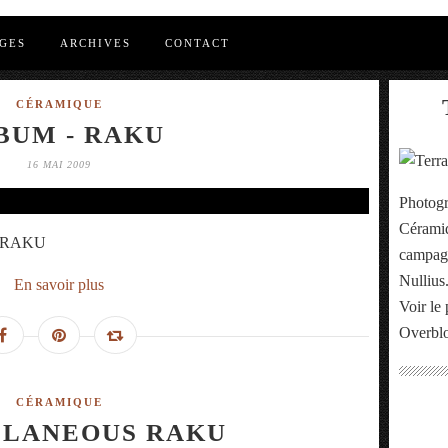
GES
ARCHIVES
CONTACT
CÉRAMIQUE
BUM - RAKU
16 MAI 2009
Photogr
Céramiq
es RAKU
campagn
Nullius
En savoir plus
Voir le 
Overbl
CÉRAMIQUE
LLANEOUS RAKU