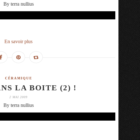
By terra nullius
En savoir plus
CÉRAMIQUE
NS LA BOITE (2) !
2 MAI 2009
By terra nullius