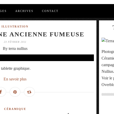
GES
ARCHIVES
CONTACT
ILLUSTRATION
NE ANCIENNE FUMEUSE
23 FÉVRIER 2011
By terra nullius
Photogr
Céramiq
campagn
a tablette graphique.
Nullius
Voir le 
En savoir plus
Overbl
CÉRAMIQUE