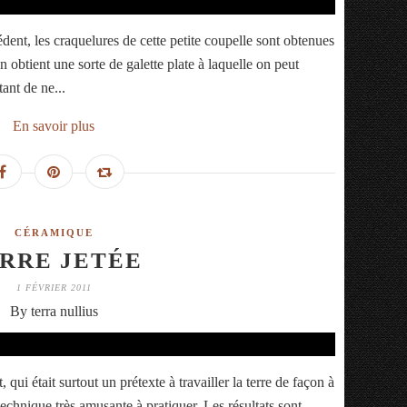
dent, les craquelures de cette petite coupelle sont obtenues
 On obtient une sorte de galette plate à laquelle on peut
ant de ne...
En savoir plus
CÉRAMIQUE
RRE JETÉE
1 FÉVRIER 2011
By terra nullius
 qui était surtout un prétexte à travailler la terre de façon à
technique très amusante à pratiquer. Les résultats sont