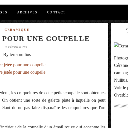
GES
ARCHIVES
CONTACT
CÉRAMIQUE
 POUR UNE COUPELLE
3 FÉVRIER 2011
By terra nullius
Photogr
Céramiq
campagn
Nullius
Voir le 
dent, les craquelures de cette petite coupelle sont obtenues
Overbl
l. On obtient une sorte de galette plate à laquelle on peut
étant de ne pas faire disparaître les craquelures que l'on
'intérieur de la coupelle d'un émail rouge qui accentue les