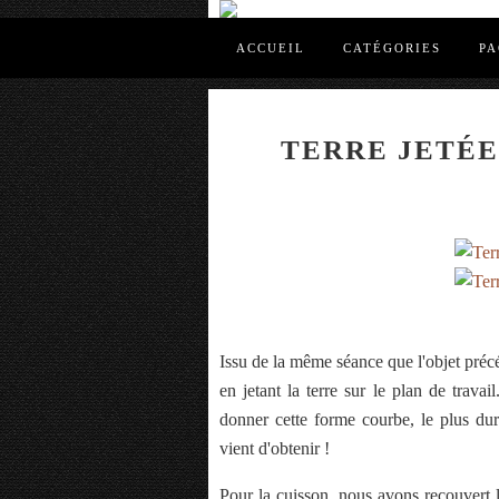
ACCUEIL
CATÉGORIES
PA
TERRE JETÉE
Issu de la même séance que l'objet précé
en jetant la terre sur le plan de travai
donner cette forme courbe, le plus dur 
vient d'obtenir !
Pour la cuisson, nous avons recouvert l