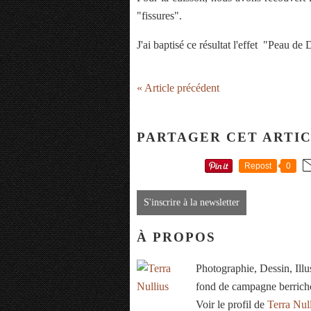
"fissures".
J'ai baptisé ce résultat l'effet "Peau de
« Article précédent
PARTAGER CET ARTI
Repost
0
S'inscrire à la newsletter
À PROPOS
Photographie, Dessin, Ill
fond de campagne berrich
Voir le profil de
Terra Nul