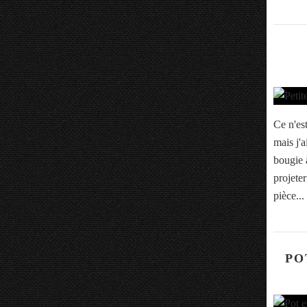
Ce n'es
mais j'a
bougie à
projete
pièce...
PO