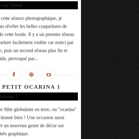
 cette séance photographique, je
is révéler les belles craquelures de
de cette boule. Il y a un premier réseau
elure facilement visible car noirci par
e, puis un second réseau plus fin et
ide, provoqué par...
PETIT OCARINA 1
e flûte globulaire en terre, ou "ocarina"
ctionne bien ! Une occasion aussi
er un nouveau genre de décor sur
 très graphique.