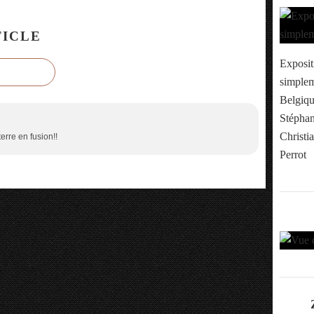
ICLE
Exposit
simplem
Belgiqu
Stéphan
Christi
erre en fusion!!
Perrot