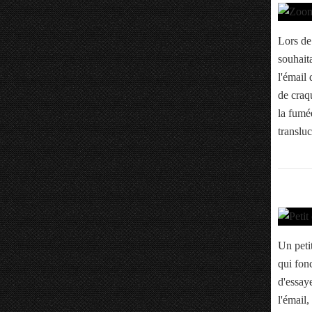
Lors de
souhaita
l'émail 
de craqu
la fumé
transluc
Un petit
qui fon
d'essay
l'émail,