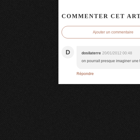
COMMENTER CET ART
Ajouter un commentaire
D
dosilaterre
20/01/2012 00:48
on pourrait presque imaginer une t
Répondre