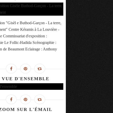
ion "Gisèl e Buthod-Garçon - La terre,
ent" Centre Kéramis à La Louvière -
e Commissariat d'exposition :
ie Le Follic-Hadida Scénographie :
an de Beaumont Eclairage : Anthony
VUE D'ENSEMBLE
ZOOM SUR L'ÉMAIL