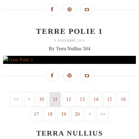
TERRE POLIE 1
6 NOVEMBRE 2010
By Terra Nullius 504
<<
<
10
11
12
13
14
15
16
17
18
19
20
30
>
>>
TERRA NULLIUS