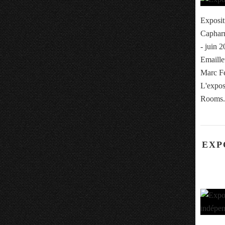
Exposit
Capharn
- juin 
Emaille
Marc Fe
L'expos
Rooms.
EXP