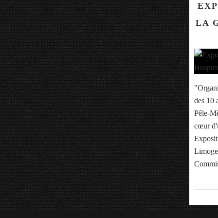
EXP
LA 
"Organi
des 10 
Pêle-Mê
cœur d'
Exposit
Limoges
Commiss