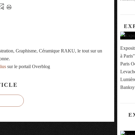
EX
Exposit
ustration, Graphisme, Céramique RAKU, le tout sur un
à Paris"
onne.
Paris O
lius
sur le portail Overblog
Levache
Lumière
ICLE
Banksy 
E