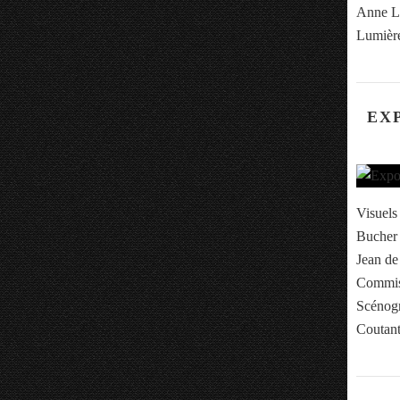
Anne Le
Lumière
EX
Visuels
Bucher 
Jean de
Commiss
Scénogr
Coutant