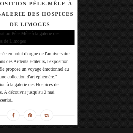
OSITION PÊLE-MÊLE À
GALERIE DES HOSPICES
DE LIMOGES
sée en point d'orgue de l'anniversaire
ans des Ardents Editeurs, l'exposition
le propose un voyage émotionnel au
une collection d'art éphémère."
ion à la galerie des Hospices de
. A découvrir jusqu'au 2 mai.
ariat...