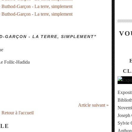
VO
D-GARÇON - LA TERRE, SIMPLEMENT"
ue
Le Follic-Hadida
CL
Exposit
Bibliot
Article suivant »
Novembr
Retour à l'accueil
Joseph 
Sylvie 
CLE
Anthony