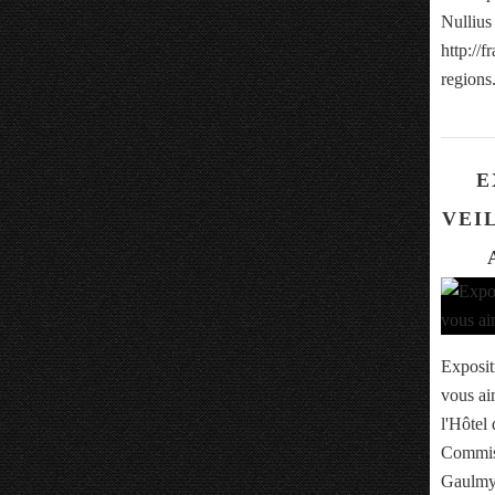
Nullius
http://f
regions.
E
VEIL
Exposit
vous ai
l'Hôtel 
Commiss
Gaulmyn