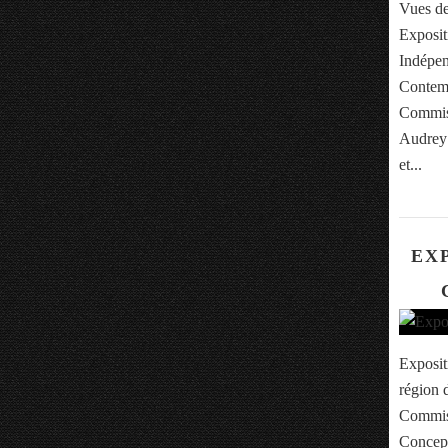
Vues de
Exposit
Indépen
Contemp
Commiss
Audrey 
et...
EX
Exposit
région 
Commiss
Concept