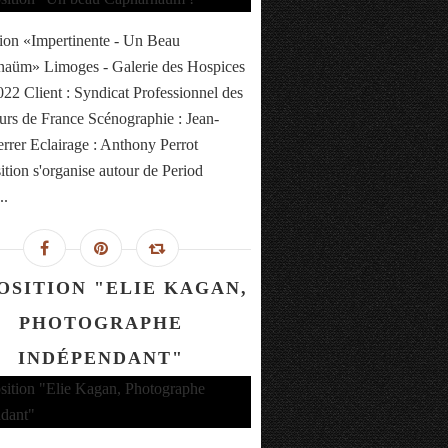
ion «Impertinente - Un Beau
aüm» Limoges - Galerie des Hospices
2022 Client : Syndicat Professionnel des
urs de France Scénographie : Jean-
rrer Eclairage : Anthony Perrot
ition s'organise autour de Period
..
OSITION "ELIE KAGAN,
PHOTOGRAPHE
INDÉPENDANT"