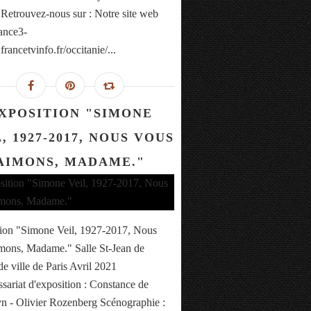
 Retrouvez-nous sur : Notre site web
rance3-
francetvinfo.fr/occitanie/...
XPOSITION "SIMONE
, 1927-2017, NOUS VOUS
AIMONS, MADAME."
ion "Simone Veil, 1927-2017, Nous
mons, Madame." Salle St-Jean de
de ville de Paris Avril 2021
ariat d'exposition : Constance de
 - Olivier Rozenberg Scénographie :