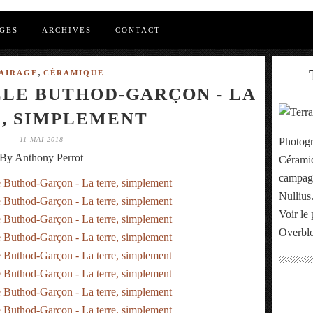
GES
ARCHIVES
CONTACT
,
AIRAGE
CÉRAMIQUE
ÈLE BUTHOD-GARÇON - LA
, SIMPLEMENT
11 MAI 2018
Photogr
By Anthony Perrot
Céramiq
campagn
Nullius
Voir le 
Overbl