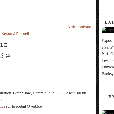
EX
Article suivant »
Retour à l'accueil
Exposit
CLE
à Paris"
Paris O
Levache
Lumière
Banksy 
ustration, Graphisme, Céramique RAKU, le tout sur un
E
onne.
lius
sur le portail Overblog