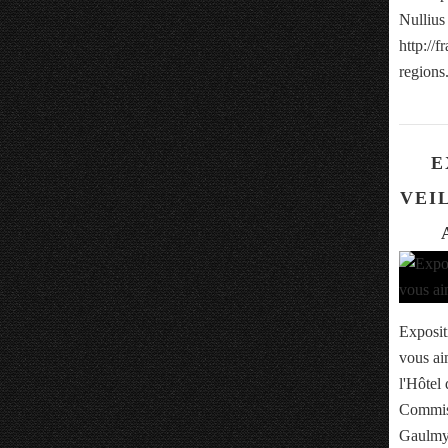
Nullius
http://f
regions.
E
VEIL
Exposit
vous ai
l'Hôtel 
Commiss
Gaulmyn