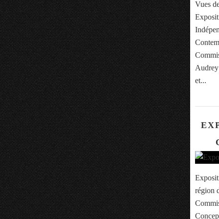
Vues de
Exposit
Indépen
Contemp
Commiss
Audrey 
et...
EX
Exposit
région 
Commiss
Concept