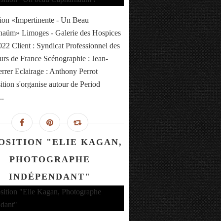
ion «Impertinente - Un Beau
aüm» Limoges - Galerie des Hospices
2022 Client : Syndicat Professionnel des
urs de France Scénographie : Jean-
rrer Eclairage : Anthony Perrot
ition s'organise autour de Period
..
OSITION "ELIE KAGAN,
PHOTOGRAPHE
INDÉPENDANT"