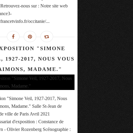
 Retrouvez-nous sur : Notre site web
rance3-
francetvinfo.fr/occitanie/...
XPOSITION "SIMONE
, 1927-2017, NOUS VOUS
AIMONS, MADAME."
ion "Simone Veil, 1927-2017, Nous
mons, Madame." Salle St-Jean de
de ville de Paris Avril 2021
ariat d'exposition : Constance de
 - Olivier Rozenberg Scénographie :