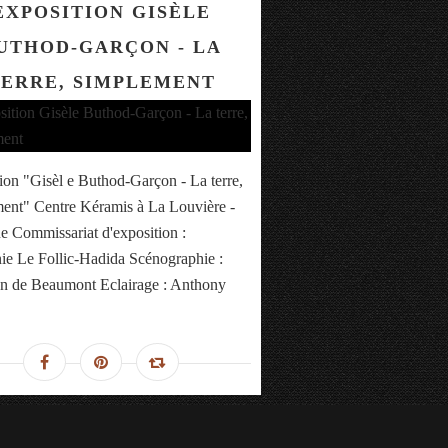
EXPOSITION GISÈLE
UTHOD-GARÇON - LA
ERRE, SIMPLEMENT
ion "Gisèl e Buthod-Garçon - La terre,
ent" Centre Kéramis à La Louvière -
e Commissariat d'exposition :
ie Le Follic-Hadida Scénographie :
an de Beaumont Eclairage : Anthony