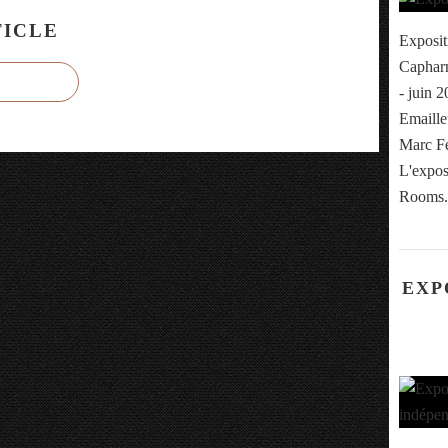
ICLE
Exposit
Capharn
- juin 
Emaille
Marc Fe
L'expos
Rooms.
EXP