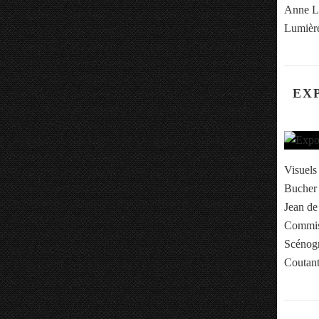
Anne Le
Lumière
EX
Visuels
Bucher 
Jean de
Commiss
Scénogr
Coutant