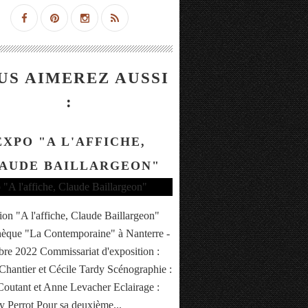
US AIMEREZ AUSSI
:
EXPO "A L'AFFICHE,
AUDE BAILLARGEON"
ion "A l'affiche, Claude Baillargeon"
hèque "La Contemporaine" à Nanterre -
e 2022 Commissariat d'exposition :
Chantier et Cécile Tardy Scénographie :
Coutant et Anne Levacher Eclairage :
 Perrot Pour sa deuxième...