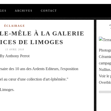
GES
ARCHIVES
CONTACT
ÉCLAIRAGE
LE-MÊLE À LA GALERIE
ICES DE LIMOGES
13 AVRIL 2018
Photogr
By Anthony Perrot
Céramiq
campagn
saire des 10 ans des Ardents Editeurs, l'exposition
Nullius
Voir le 
 au cœur d'une collection d'art éphémère."
Overbl
e Limoges.