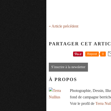
« Article précédent
PARTAGER CET ARTI
Repost
0
S'inscrire à la newsletter
À PROPOS
Photographie, Dessin, Ill
fond de campagne berrich
Voir le profil de
Terra Nul