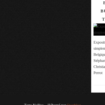
B
T
Exposit
simplem
Belgiqu
Stéphan
Christi
Perrot