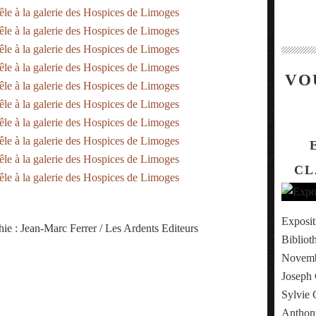
VO
CL
Exposit
ie : Jean-Marc Ferrer / Les Ardents Editeurs
Bibliot
Novembr
Joseph 
Sylvie 
Anthony