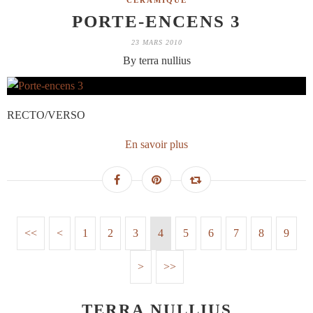
CÉRAMIQUE
PORTE-ENCENS 3
23 MARS 2010
By terra nullius
RECTO/VERSO
En savoir plus
<<
<
1
2
3
4
5
6
7
8
9
>
>>
TERRA NULLIUS