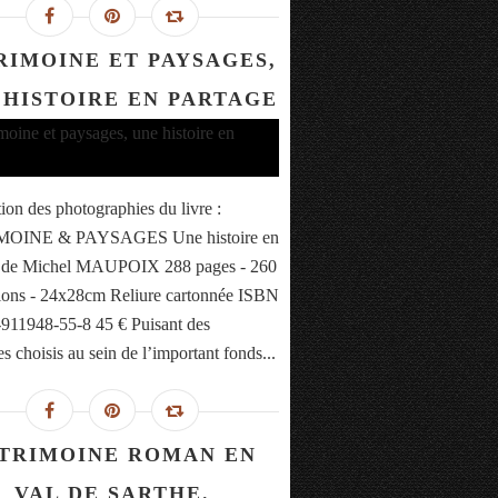
RIMOINE ET PAYSAGES,
 HISTOIRE EN PARTAGE
tion des photographies du livre :
OINE & PAYSAGES Une histoire en
e de Michel MAUPOIX 288 pages - 260
ations - 24x28cm Reliure cartonnée ISBN
-911948-55-8 45 € Puisant des
s choisis au sein de l’important fonds...
TRIMOINE ROMAN EN
VAL DE SARTHE.