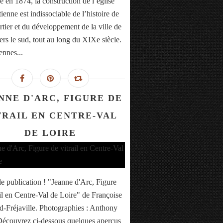
 en 1874, la construction de l’église
ienne est indissociable de l’histoire de
rtier et du développement de la ville de
ers le sud, tout au long du XIXe siècle.
ennes...
NNE D'ARC, FIGURE DE
TRAIL EN CENTRE-VAL
DE LOIRE
e publication ! "Jeanne d'Arc, Figure
ail en Centre-Val de Loire" de Françoise
-Fréjaville. Photographies : Anthony
Découvrez ci-dessous quelques aperçus