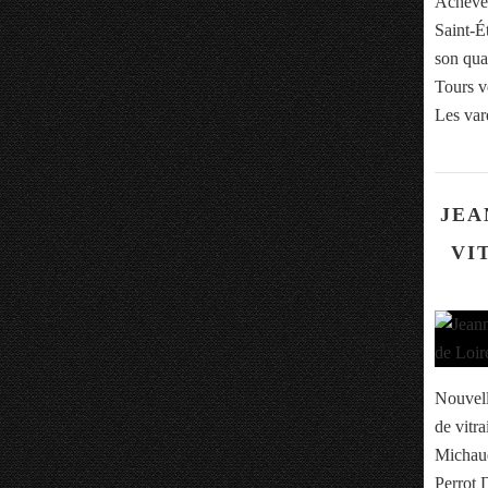
Achevée
Saint-Ét
son qua
Tours v
Les var
JEA
VI
Nouvell
de vitr
Michaud
Perrot 