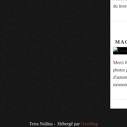
du livre
MAG
Merci #
photos 
d'autom
moment
Terra Nullius - Hébergé par
Overblog