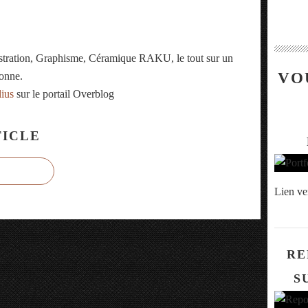
ustration, Graphisme, Céramique RAKU, le tout sur un
VO
onne.
lius
sur le portail Overblog
ICLE
Lien ve
RE
S