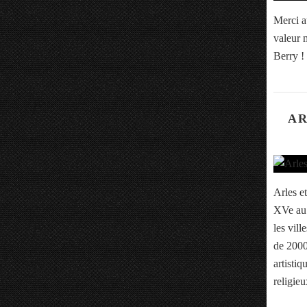
Merci a
valeur m
Berry !
AR
Arles et
XVe au 
les vill
de 2000
artistiq
religieu