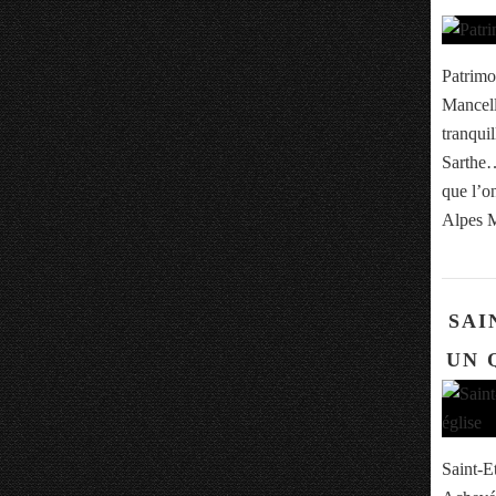
Patrimo
Mancell
tranqui
Sarthe… 
que l’o
Alpes M
SAI
UN 
Saint-E