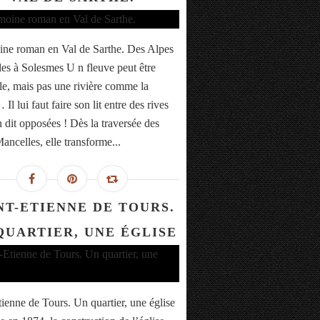
ine roman en Val de Sarthe. Des Alpes
es à Solesmes U n fleuve peut être
lle, mais pas une rivière comme la
Il lui faut faire son lit entre des rives
n dit opposées ! Dès la traversée des
ancelles, elle transforme...
NT-ETIENNE DE TOURS.
QUARTIER, UNE ÉGLISE
tienne de Tours. Un quartier, une église