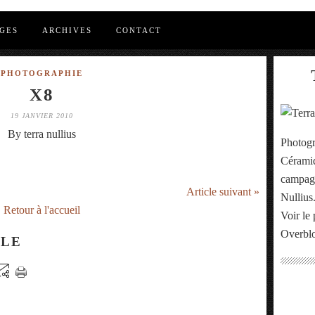
GES
ARCHIVES
CONTACT
PHOTOGRAPHIE
X8
19 JANVIER 2010
By terra nullius
Photogr
Céramiq
campagn
Article suivant »
Nullius
Retour à l'accueil
Voir le 
Overbl
CLE