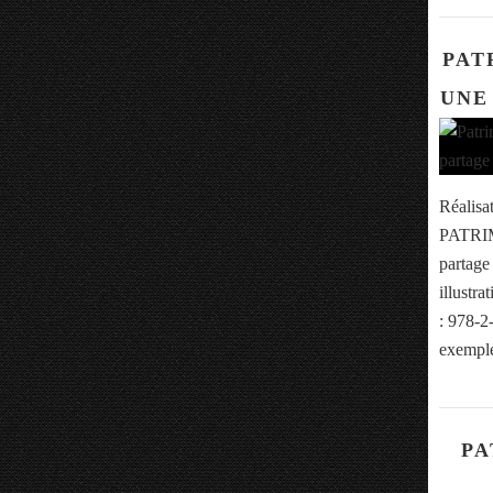
PAT
UNE
Réalisa
PATRIM
partag
illustr
: 978-2
exemple
PA