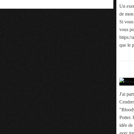
Un exerc
de mon 
Si vous 
vous po
https:/
que le p
J'ai pa
Cendres
"Bloody
Potter. 
idée de 
avec tou