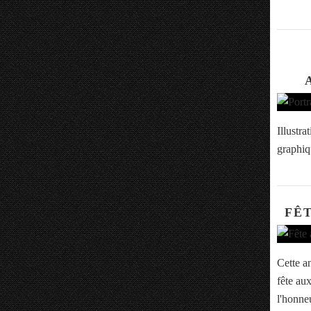
Illustra
graphiq
FÊT
Cette a
fête aux
l'honneu