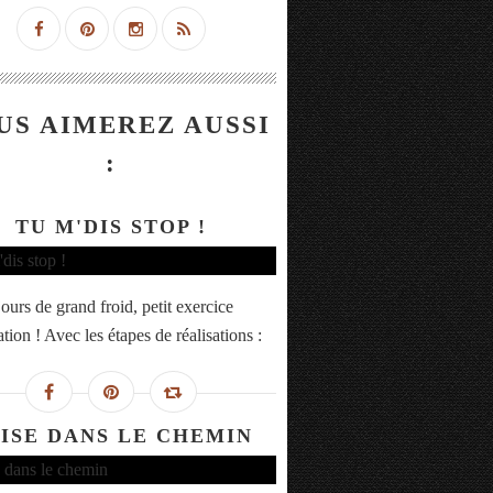
US AIMEREZ AUSSI
:
TU M'DIS STOP !
ours de grand froid, petit exercice
ration ! Avec les étapes de réalisations :
ISE DANS LE CHEMIN