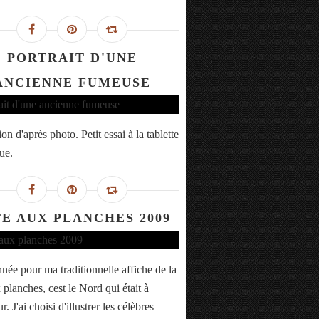
PORTRAIT D'UNE
ANCIENNE FUMEUSE
tion d'après photo. Petit essai à la tablette
ue.
E AUX PLANCHES 2009
nnée pour ma traditionnelle affiche de la
 planches, cest le Nord qui était à
r. J'ai choisi d'illustrer les célèbres