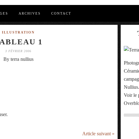
GES
ARCHIVES
CONTACT
ILLUSTRATION
ABLEAU 1
3 FÉVRIER 2006
By terra nullius
Photogr
Céramiq
campagn
Nullius
Voir le 
Overbl
user.
Article suivant »