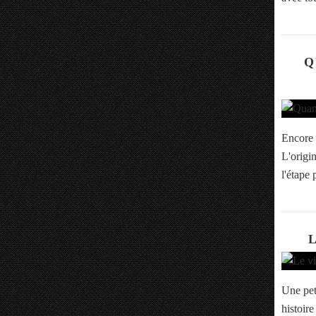
Q
Encore u
L'origi
l'étape 
Une peti
histoire