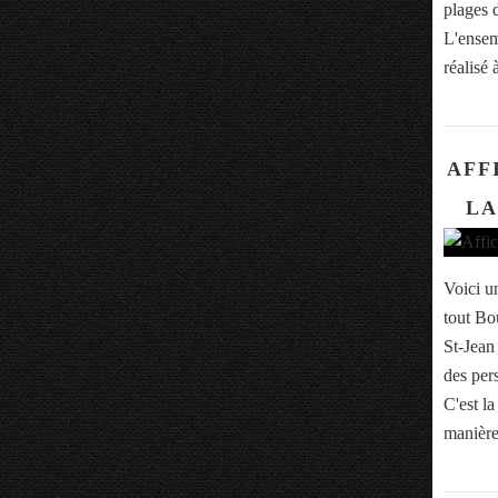
plages d
L'ensem
réalisé à
AFF
LA
Voici un
tout Bo
St-Jean 
des per
C'est la
manière,