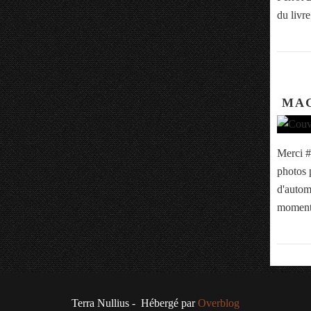
du livre
MAG
Merci #
photos 
d'autom
moment
Terra Nullius - Hébergé par
Overblog