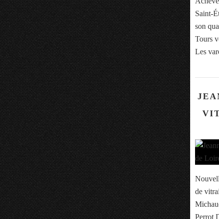
Achevée
Saint-Ét
son qua
Tours v
Les var
JEA
VI
Nouvell
de vitr
Michaud
Perrot 