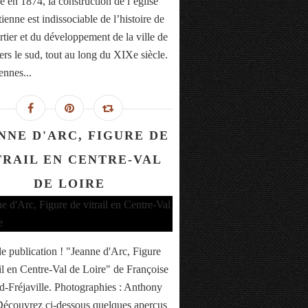
 en 1874, la construction de l’église
ienne est indissociable de l’histoire de
rtier et du développement de la ville de
ers le sud, tout au long du XIXe siècle.
ennes...
NNE D'ARC, FIGURE DE
TRAIL EN CENTRE-VAL
DE LOIRE
e publication ! "Jeanne d'Arc, Figure
ail en Centre-Val de Loire" de Françoise
-Fréjaville. Photographies : Anthony
Découvrez ci-dessous quelques aperçus