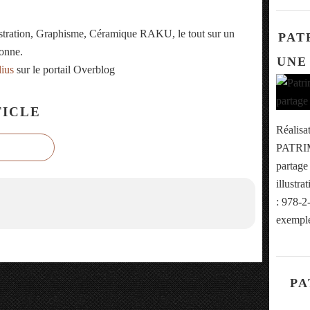
ustration, Graphisme, Céramique RAKU, le tout sur un
PAT
onne.
UNE
lius
sur le portail Overblog
ICLE
Réalisa
PATRIM
partag
illustr
: 978-2
exemple
PA