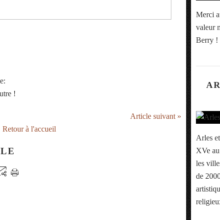
Merci a
valeur m
Berry !
e:
AR
utre !
Article suivant »
Retour à l'accueil
Arles et
CLE
XVe au 
les vill
de 2000
artistiq
religieu