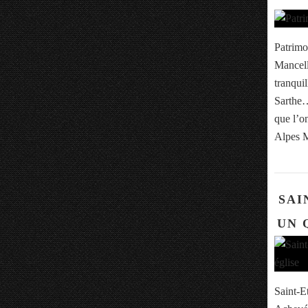
Patrimo
Mancell
tranqui
Sarthe… 
que l’o
Alpes M
SAI
UN 
Saint-E