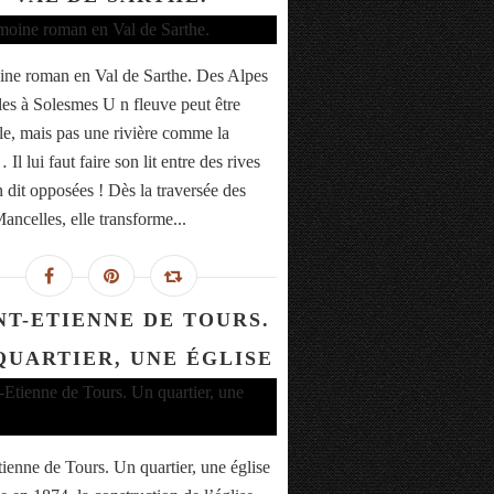
ine roman en Val de Sarthe. Des Alpes
es à Solesmes U n fleuve peut être
lle, mais pas une rivière comme la
Il lui faut faire son lit entre des rives
n dit opposées ! Dès la traversée des
ancelles, elle transforme...
NT-ETIENNE DE TOURS.
QUARTIER, UNE ÉGLISE
tienne de Tours. Un quartier, une église