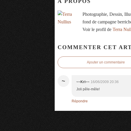
À PROPOS
Photographie, Dessin, Ill
fond de campagne berrich
Voir le profil de
Terra Nul
COMMENTER CET ART
Ajouter un commentaire
~
~~Kri~~
16/06/2009 20:36
Joli pêle-mêle!
Répondre