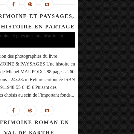
RIMOINE ET PAYSAGES,
 HISTOIRE EN PARTAGE
tion des photographies du livre :
OINE & PAYSAGES Une histoire en
e de Michel MAUPOIX 288 pages - 260
ations - 24x28cm Reliure cartonnée ISBN
-911948-55-8 45 € Puisant des
s choisis au sein de l’important fonds...
TRIMOINE ROMAN EN
VAL DE SARTHE.