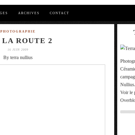
GES
ARCHIVES
CONTACT
PHOTOGRAPHIE
 LA ROUTE 2
16 JUIN 2009
By terra nullius
Photogr
Céramiq
campagn
Nullius
Voir le 
Overbl