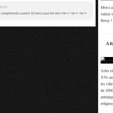
Merci a
10:31
 compliments Laurent. Et merci pour ton lien !<br /> <br /> <br />
valeur m
Berry !
AR
Arles et
XVe au 
les vill
de 2000
artistiq
religieu