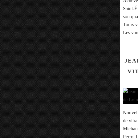
Achevée
Saint-Ét
son qua
Tours v
Les var
JEA
VI
Nouvell
de vitr
Michaud
Perrot 