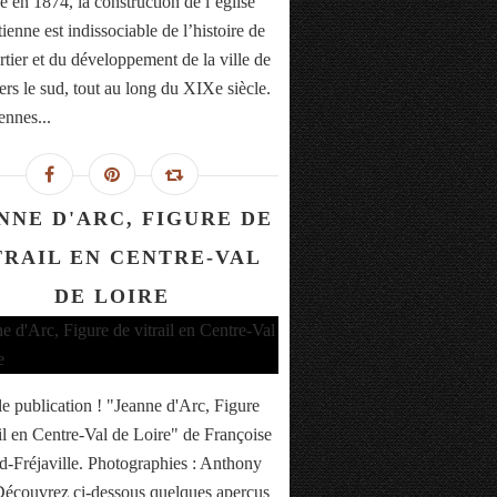
 en 1874, la construction de l’église
ienne est indissociable de l’histoire de
rtier et du développement de la ville de
ers le sud, tout au long du XIXe siècle.
ennes...
NNE D'ARC, FIGURE DE
TRAIL EN CENTRE-VAL
DE LOIRE
e publication ! "Jeanne d'Arc, Figure
ail en Centre-Val de Loire" de Françoise
-Fréjaville. Photographies : Anthony
Découvrez ci-dessous quelques aperçus