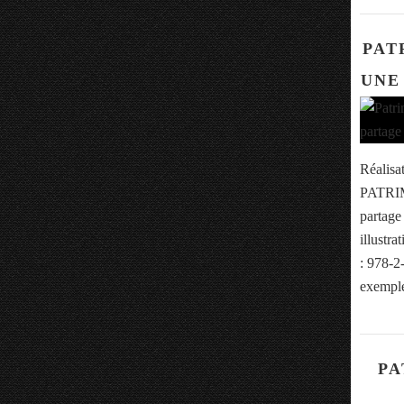
PAT
UNE
Réalisa
PATRIM
partag
illustr
: 978-2
exemple
PA