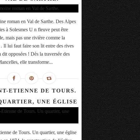
ine roman en Val de Sarthe. Des Alpes
es à Solesmes U n fleuve peut être
lle, mais pas une rivière comme la
Il lui faut faire son lit entre des rives
n dit opposées ! Dès la traversée des
ancelles, elle transforme...
NT-ETIENNE DE TOURS.
QUARTIER, UNE ÉGLISE
tienne de Tours. Un quartier, une église