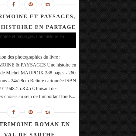
RIMOINE ET PAYSAGES,
 HISTOIRE EN PARTAGE
tion des photographies du livre :
OINE & PAYSAGES Une histoire en
e de Michel MAUPOIX 288 pages - 260
ations - 24x28cm Reliure cartonnée ISBN
-911948-55-8 45 € Puisant des
s choisis au sein de l’important fonds...
TRIMOINE ROMAN EN
VAL DE SARTHE.