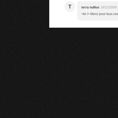
T
terra nullius
19/12/2009 
<br /> Merci pour tous ces