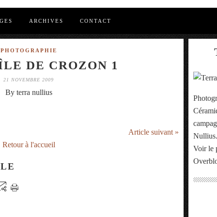
GES
ARCHIVES
CONTACT
PHOTOGRAPHIE
ÎLE DE CROZON 1
21 NOVEMBRE 2009
By terra nullius
Photogr
Céramiq
campagn
Article suivant »
Nullius
Retour à l'accueil
Voir le 
Overbl
CLE