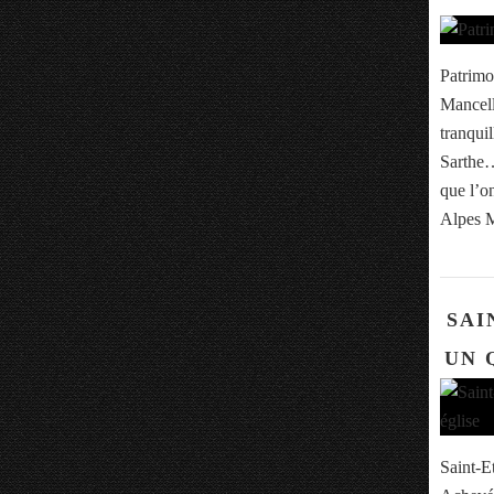
Patrimo
Mancell
tranqui
Sarthe… 
que l’o
Alpes M
SAI
UN 
Saint-E