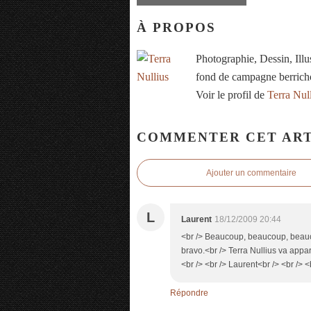
À PROPOS
Photographie, Dessin, Ill
fond de campagne berrich
Voir le profil de
Terra Nul
COMMENTER CET ART
Ajouter un commentaire
L
Laurent
18/12/2009 20:44
<br /> Beaucoup, beaucoup, beauco
bravo.<br /> Terra Nullius va appa
<br /> <br /> Laurent<br /> <br /> <
Répondre