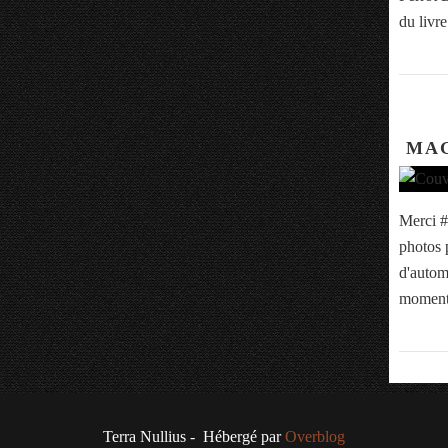
du livre
MAG
Merci #
photos 
d'autom
moment
Terra Nullius - Hébergé par
Overblog