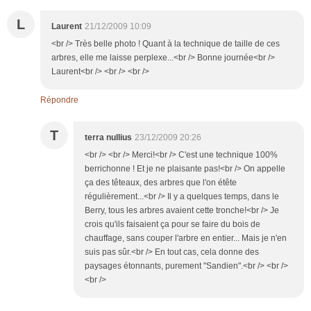
L
Laurent
21/12/2009 10:09
<br /> Très belle photo ! Quant à la technique de taille de ces
arbres, elle me laisse perplexe...<br /> Bonne journée<br />
Laurent<br /> <br /> <br />
Répondre
T
terra nullius
23/12/2009 20:26
<br /> <br /> Merci!<br /> C'est une technique 100%
berrichonne ! Et je ne plaisante pas!<br /> On appelle
ça des têteaux, des arbres que l'on étête
régulièrement...<br /> Il y a quelques temps, dans le
Berry, tous les arbres avaient cette tronche!<br /> Je
crois qu'ils faisaient ça pour se faire du bois de
chauffage, sans couper l'arbre en entier... Mais je n'en
suis pas sûr.<br /> En tout cas, cela donne des
paysages étonnants, purement "Sandien".<br /> <br />
<br />