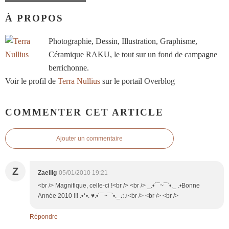
À PROPOS
Photographie, Dessin, Illustration, Graphisme,
Céramique RAKU, le tout sur un fond de campagne
berrichonne.
Voir le profil de
Terra Nullius
sur le portail Overblog
COMMENTER CET ARTICLE
Ajouter un commentaire
Z
Zaellig
05/01/2010 19:21
<br /> Magnifique, celle-ci !<br /> <br /> _.•´¯~¯`•._ .•Bonne
Année 2010 !!! .•*•. ♥.•´¯~¯`•._♫♪<br /> <br /> <br />
Répondre