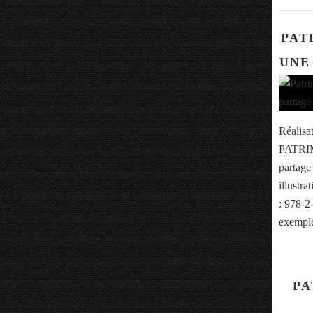
PAT
UNE
Réalisa
PATRIM
partag
illustr
: 978-2
exemple
PA