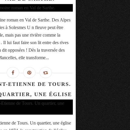
ine roman en Val de Sarthe. Des Alpes
es à Solesmes U n fleuve peut être
lle, mais pas une rivière comme la
Il lui faut faire son lit entre des rives
n dit opposées ! Dès la traversée des
ancelles, elle transforme...
NT-ETIENNE DE TOURS.
QUARTIER, UNE ÉGLISE
tienne de Tours. Un quartier, une église