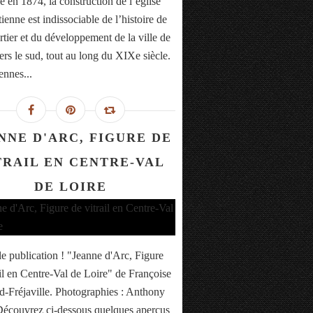
 en 1874, la construction de l’église
ienne est indissociable de l’histoire de
rtier et du développement de la ville de
ers le sud, tout au long du XIXe siècle.
ennes...
NNE D'ARC, FIGURE DE
TRAIL EN CENTRE-VAL
DE LOIRE
e publication ! "Jeanne d'Arc, Figure
ail en Centre-Val de Loire" de Françoise
-Fréjaville. Photographies : Anthony
Découvrez ci-dessous quelques aperçus