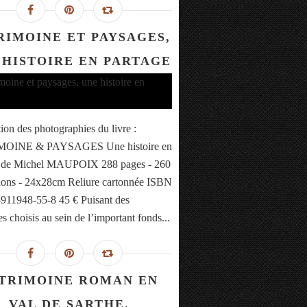
RIMOINE ET PAYSAGES,
 HISTOIRE EN PARTAGE
tion des photographies du livre :
OINE & PAYSAGES Une histoire en
e de Michel MAUPOIX 288 pages - 260
ations - 24x28cm Reliure cartonnée ISBN
-911948-55-8 45 € Puisant des
s choisis au sein de l’important fonds...
TRIMOINE ROMAN EN
VAL DE SARTHE.