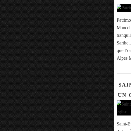
Patrimo
Mancell
tranqui
Sarthe… 
que l’o
Alpes M
SAI
UN 
Saint-E