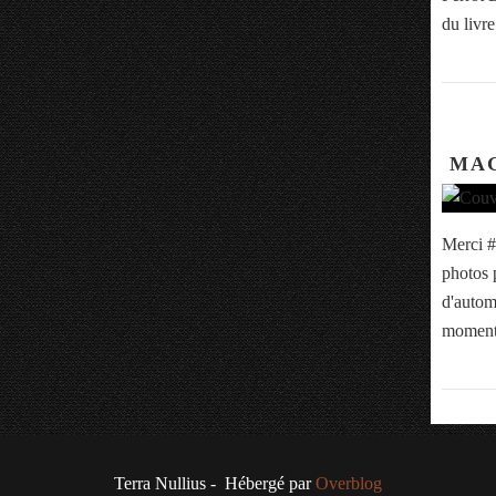
du livre
MAG
Merci #
photos 
d'autom
moment
Terra Nullius - Hébergé par
Overblog