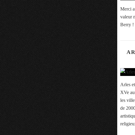
Merci a
valeur m
Berry !
AR
Arles et
XVe au 
les vill
de 2000
artistiq
religieu