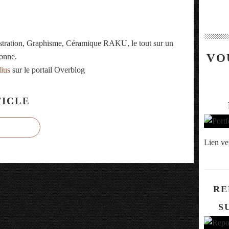
ustration, Graphisme, Céramique RAKU, le tout sur un
VO
onne.
lius
sur le portail Overblog
ICLE
Lien ve
RE
S