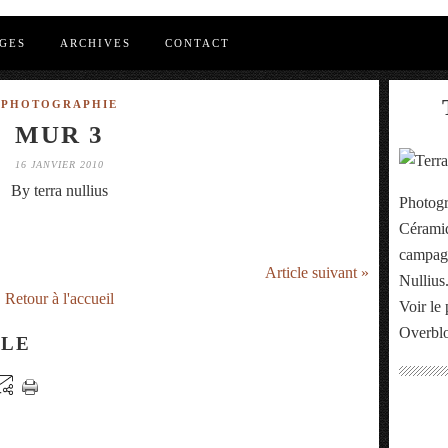
GES
ARCHIVES
CONTACT
PHOTOGRAPHIE
MUR 3
16 JANVIER 2010
By terra nullius
Photogr
Céramiq
campagn
Article suivant »
Nullius
Retour à l'accueil
Voir le 
Overbl
CLE