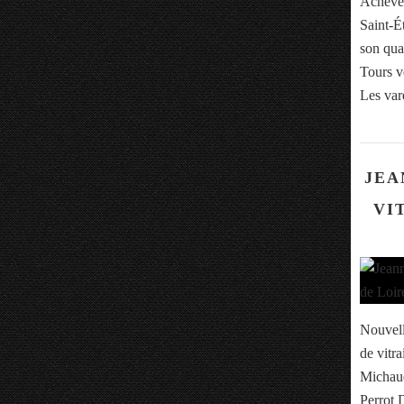
Achevée
Saint-Ét
son qua
Tours v
Les var
JEA
VI
Nouvell
de vitr
Michaud
Perrot 