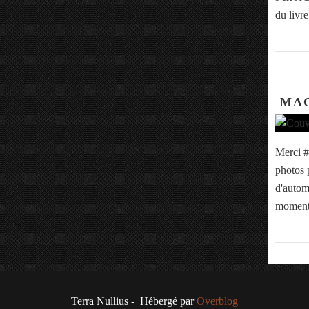
du livre
MAG
Merci #
photos 
d'autom
moment
Terra Nullius - Hébergé par
Overblog