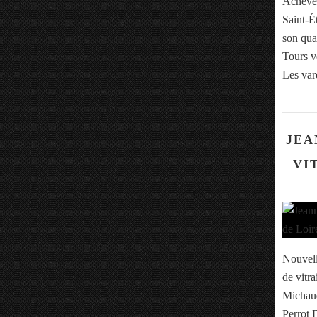
Achevée
Saint-Ét
son qua
Tours v
Les var
JEA
VI
Nouvell
de vitr
Michaud
Perrot 