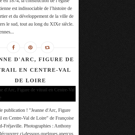
 en 1874, la construction de l’église
ienne est indissociable de l’histoire de
rtier et du développement de la ville de
ers le sud, tout au long du XIXe siècle.
ennes...
NNE D'ARC, FIGURE DE
TRAIL EN CENTRE-VAL
DE LOIRE
e publication ! "Jeanne d'Arc, Figure
ail en Centre-Val de Loire" de Françoise
-Fréjaville. Photographies : Anthony
Découvrez ci-dessous quelques aperçus