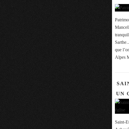
Patrimo
Mancell
tranqui
Sarthe… 
que l’o
Alpes M
SAI
UN 
Saint-E