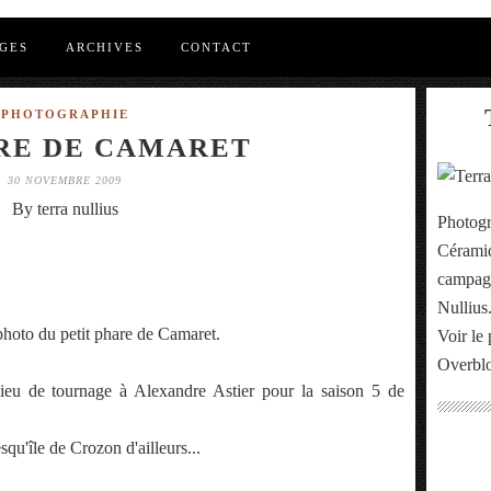
GES
ARCHIVES
CONTACT
PHOTOGRAPHIE
RE DE CAMARET
30 NOVEMBRE 2009
By terra nullius
Photogr
Céramiq
campagn
Nullius
 photo du petit phare de Camaret.
Voir le 
Overbl
lieu de tournage à Alexandre Astier pour la saison 5 de
qu'île de Crozon d'ailleurs...