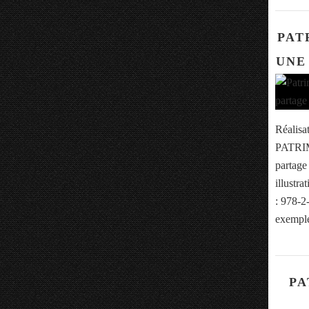
PAT
UNE
Réalisa
PATRIM
partag
illustr
: 978-2
exemple
PA