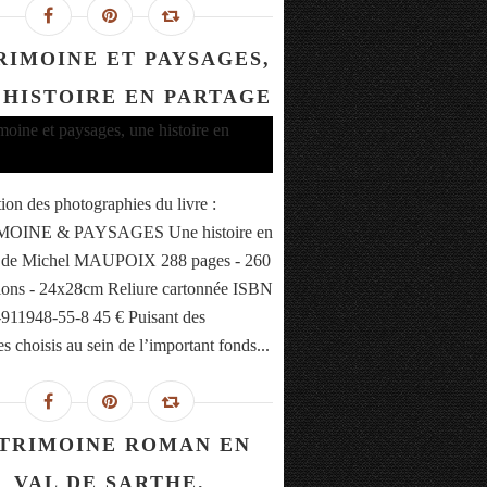
RIMOINE ET PAYSAGES,
 HISTOIRE EN PARTAGE
tion des photographies du livre :
OINE & PAYSAGES Une histoire en
e de Michel MAUPOIX 288 pages - 260
ations - 24x28cm Reliure cartonnée ISBN
-911948-55-8 45 € Puisant des
s choisis au sein de l’important fonds...
TRIMOINE ROMAN EN
VAL DE SARTHE.