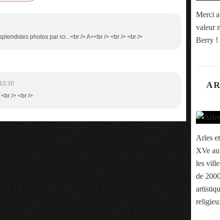
Merci a
valeur m
splendides photos par ici...<br /> A+<br /> <br /> <br />
Berry !
AR
10:30
 <br /> <br />
Arles et
XVe au 
les vill
de 2000
artistiq
religieu