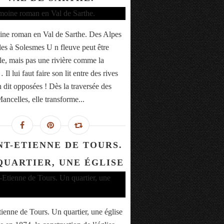
ine roman en Val de Sarthe. Des Alpes
es à Solesmes U n fleuve peut être
lle, mais pas une rivière comme la
Il lui faut faire son lit entre des rives
n dit opposées ! Dès la traversée des
ancelles, elle transforme...
NT-ETIENNE DE TOURS.
QUARTIER, UNE ÉGLISE
tienne de Tours. Un quartier, une église