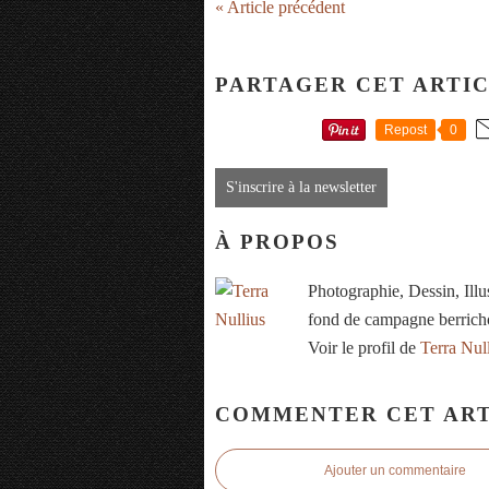
« Article précédent
PARTAGER CET ARTI
Repost
0
S'inscrire à la newsletter
À PROPOS
Photographie, Dessin, Ill
fond de campagne berrich
Voir le profil de
Terra Nul
COMMENTER CET ART
Ajouter un commentaire