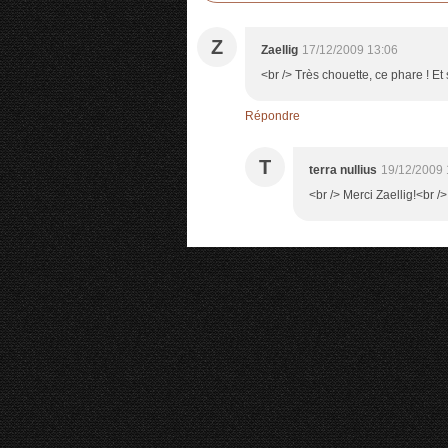
Z
Zaellig
17/12/2009 13:06
<br /> Très chouette, ce phare ! Et 
Répondre
T
terra nullius
19/12/2009 
<br /> Merci Zaellig!<br />