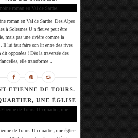
ine roman en Val de Sarthe. Des Alpes
es à Solesmes U n fleuve peut être
lle, mais pas une rivière comme la
Il lui faut faire son lit entre des rives
n dit opposées ! Dès la traversée des
ancelles, elle transforme...
NT-ETIENNE DE TOURS.
QUARTIER, UNE ÉGLISE
tienne de Tours. Un quartier, une église