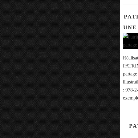
PAT
UNE
Réalisa
PATRIM
partag
illustr
: 978-2
exemple
PA