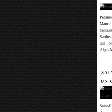
Patrimo
Mancell
tranqui
Sarthe… 
que l’o
Alpes M
SAI
UN 
Saint-E