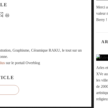
CLE
Merci a
valeur m
Berry !
AR
ustration, Graphisme, Céramique RAKU, le tout sur un
onne.
lius
sur le portail Overblog
Arles et
XVe au 
ICLE
les vill
de 2000
artistiq
religieu