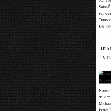
Achevée
Saint-Ét
son qua
Tours v
Les var
JEA
VI
Nouvell
de vitr
Michaud
Perrot 