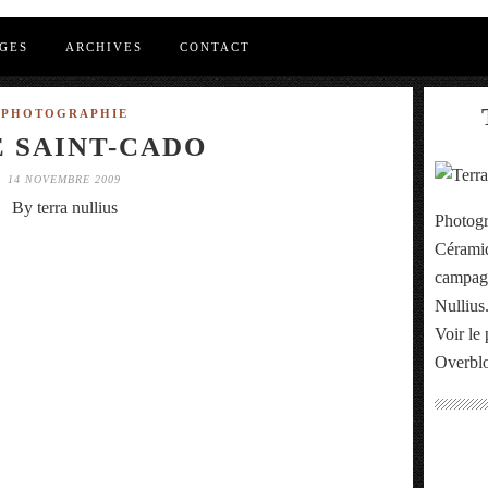
GES
ARCHIVES
CONTACT
PHOTOGRAPHIE
E SAINT-CADO
14 NOVEMBRE 2009
By terra nullius
Photogr
Céramiq
campagn
Nullius
Voir le 
Overbl