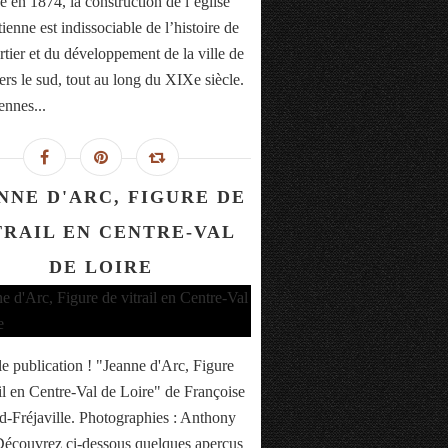
 en 1874, la construction de l’église
ienne est indissociable de l’histoire de
rtier et du développement de la ville de
ers le sud, tout au long du XIXe siècle.
ennes...
NNE D'ARC, FIGURE DE
TRAIL EN CENTRE-VAL
DE LOIRE
e publication ! "Jeanne d'Arc, Figure
ail en Centre-Val de Loire" de Françoise
-Fréjaville. Photographies : Anthony
Découvrez ci-dessous quelques aperçus