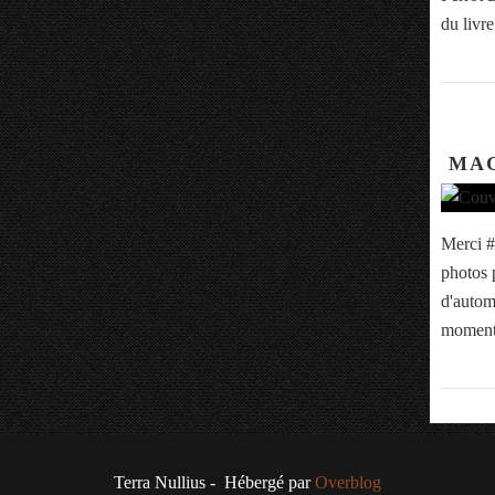
du livre
MAG
Merci #
photos 
d'autom
moment
Terra Nullius - Hébergé par
Overblog