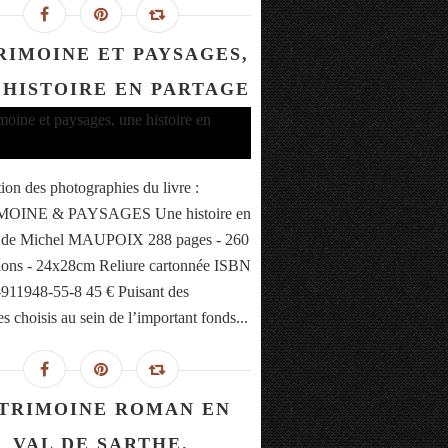
RIMOINE ET PAYSAGES,
 HISTOIRE EN PARTAGE
tion des photographies du livre :
OINE & PAYSAGES Une histoire en
e de Michel MAUPOIX 288 pages - 260
ations - 24x28cm Reliure cartonnée ISBN
-911948-55-8 45 € Puisant des
s choisis au sein de l’important fonds...
TRIMOINE ROMAN EN
VAL DE SARTHE.