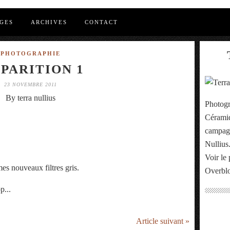
GES
ARCHIVES
CONTACT
PHOTOGRAPHIE
SPARITION 1
23 NOVEMBRE 2011
By terra nullius
Photogr
Céramiq
campagn
Nullius
Voir le 
es nouveaux filtres gris.
Overbl
p...
Article suivant »