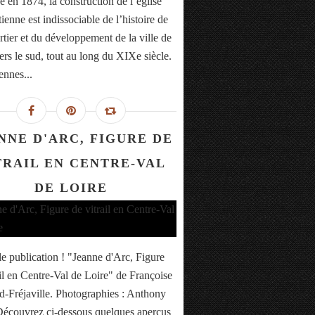
 en 1874, la construction de l’église
ienne est indissociable de l’histoire de
rtier et du développement de la ville de
ers le sud, tout au long du XIXe siècle.
ennes...
NNE D'ARC, FIGURE DE
TRAIL EN CENTRE-VAL
DE LOIRE
e publication ! "Jeanne d'Arc, Figure
ail en Centre-Val de Loire" de Françoise
-Fréjaville. Photographies : Anthony
Découvrez ci-dessous quelques aperçus