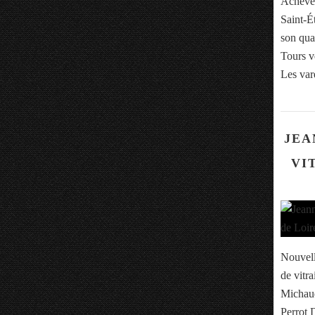
Achevée
Saint-Ét
son qua
Tours v
Les var
JEA
VI
Nouvell
de vitr
Michaud
Perrot 