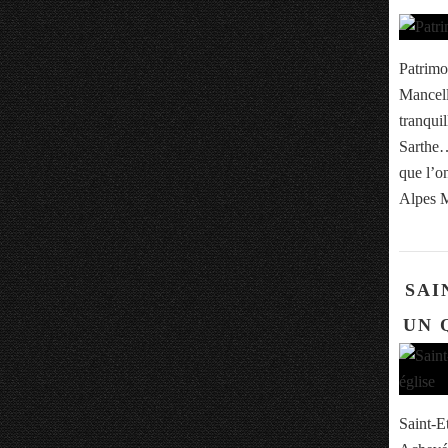
Patrimo
Mancell
tranqui
Sarthe… 
que l’o
Alpes M
SAI
UN 
Saint-E