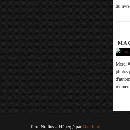
du livre
MAG
Merci #
photos 
d'autom
moment
Terra Nullius - Hébergé par
Overblog