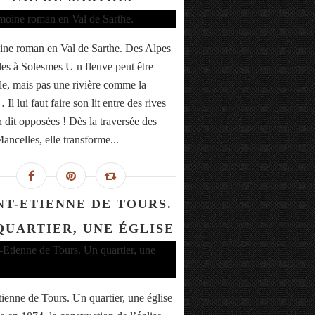
ine roman en Val de Sarthe. Des Alpes
es à Solesmes U n fleuve peut être
lle, mais pas une rivière comme la
Il lui faut faire son lit entre des rives
n dit opposées ! Dès la traversée des
ancelles, elle transforme...
NT-ETIENNE DE TOURS.
QUARTIER, UNE ÉGLISE
tienne de Tours. Un quartier, une église