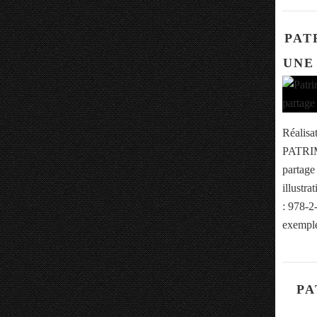
PAT
UNE
Réalisa
PATRIM
partag
illustr
: 978-2
exemple
PA