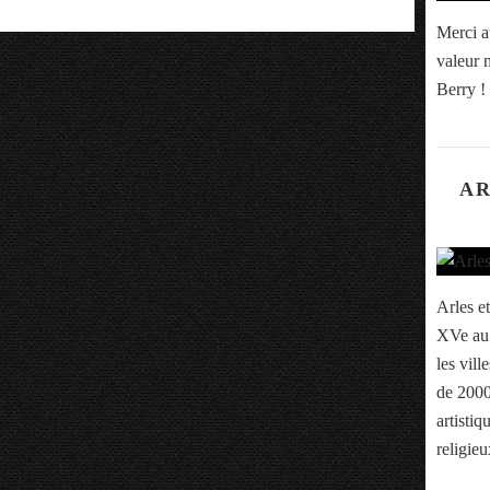
Merci a
valeur m
Berry !
AR
Arles et
XVe au 
les vill
de 2000
artistiq
religieu