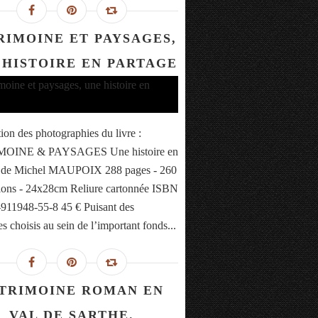
RIMOINE ET PAYSAGES,
 HISTOIRE EN PARTAGE
tion des photographies du livre :
OINE & PAYSAGES Une histoire en
e de Michel MAUPOIX 288 pages - 260
ations - 24x28cm Reliure cartonnée ISBN
-911948-55-8 45 € Puisant des
s choisis au sein de l’important fonds...
TRIMOINE ROMAN EN
VAL DE SARTHE.