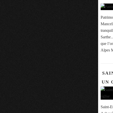
Patrimo
Mancell
tranqui
Sarthe… 
que l’o
Alpes M
SAI
UN 
Saint-E