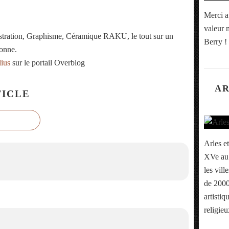
Merci a
valeur m
ustration, Graphisme, Céramique RAKU, le tout sur un
Berry !
onne.
lius
sur le portail Overblog
AR
ICLE
Arles et
XVe au 
les vill
de 2000
artistiq
religieu