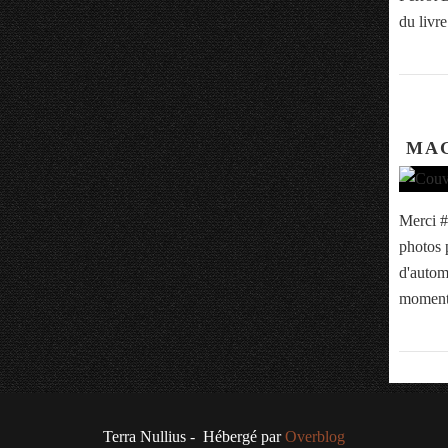
du livre
MAG
Merci #
photos 
d'autom
moment
Terra Nullius - Hébergé par
Overblog