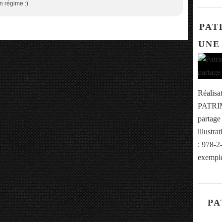
n régime :)
PAT
UNE
Réalisa
PATRIM
partag
illustr
: 978-2
exemple
PA