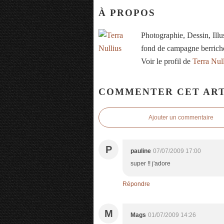
À PROPOS
Photographie, Dessin, Ill
fond de campagne berrich
Voir le profil de
Terra Nul
COMMENTER CET ART
Ajouter un commentaire
P
pauline
07/07/2009 17:00
super !! j'adore
Répondre
M
Mags
01/07/2009 14:26