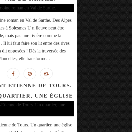
ine roman en Val de Sarthe. Des Alpes
es à Solesmes U n fleuve peut être
lle, mais pas une rivière comme la
Il lui faut faire son lit entre des rives
n dit opposées ! Dès la traversée des
ancelles, elle transforme...
NT-ETIENNE DE TOURS.
QUARTIER, UNE ÉGLISE
tienne de Tours. Un quartier, une église