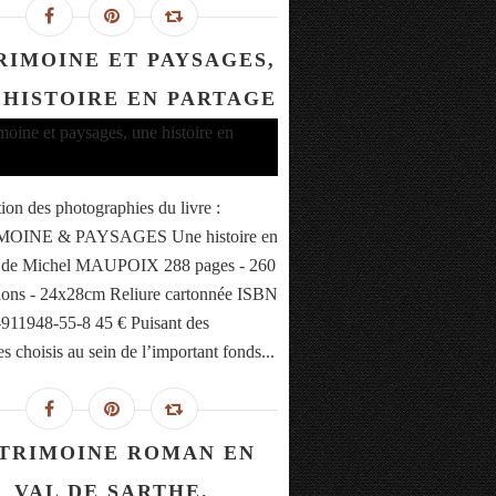
RIMOINE ET PAYSAGES,
 HISTOIRE EN PARTAGE
tion des photographies du livre :
OINE & PAYSAGES Une histoire en
e de Michel MAUPOIX 288 pages - 260
ations - 24x28cm Reliure cartonnée ISBN
-911948-55-8 45 € Puisant des
s choisis au sein de l’important fonds...
TRIMOINE ROMAN EN
VAL DE SARTHE.