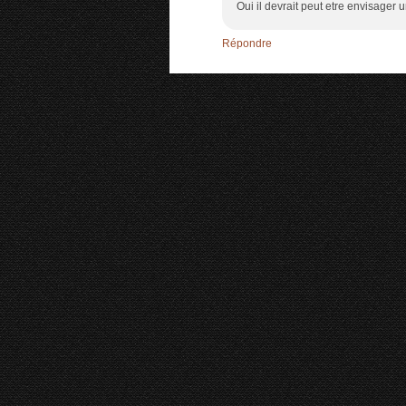
Oui il devrait peut etre envisager u
Répondre