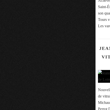
Achevée
Saint-Ét
son qua
Tours v
Les var
JEA
VI
Nouvell
de vitr
Michaud
Perrot 