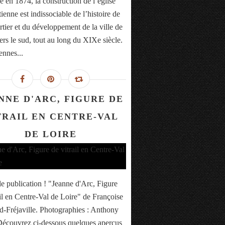
 en 1874, la construction de l’église
ienne est indissociable de l’histoire de
rtier et du développement de la ville de
ers le sud, tout au long du XIXe siècle.
ennes...
NNE D'ARC, FIGURE DE
TRAIL EN CENTRE-VAL
DE LOIRE
e publication ! "Jeanne d'Arc, Figure
ail en Centre-Val de Loire" de Françoise
-Fréjaville. Photographies : Anthony
Découvrez ci-dessous quelques aperçus