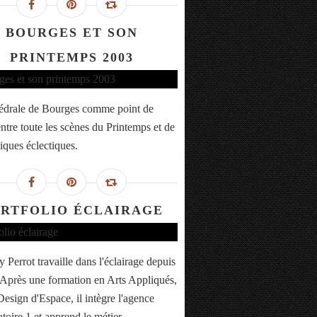
BOURGES ET SON
PRINTEMPS 2003
édrale de Bourges comme point de
entre toute les scènes du Printemps et de
iques éclectiques.
RTFOLIO ÉCLAIRAGE
 Perrot travaille dans l'éclairage depuis
 Après une formation en Arts Appliqués,
Design d'Espace, il intègre l'agence
toire 1 et apprend le métier