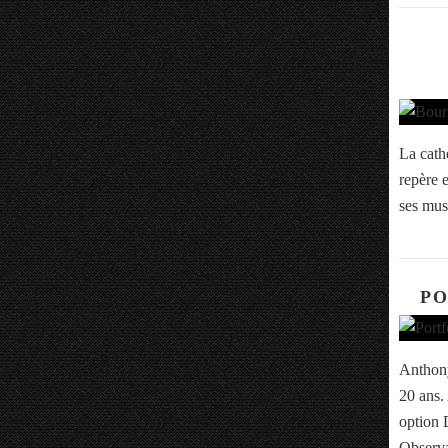
La cath
repère 
ses mus
PO
Anthony
20 ans.
option 
Observa