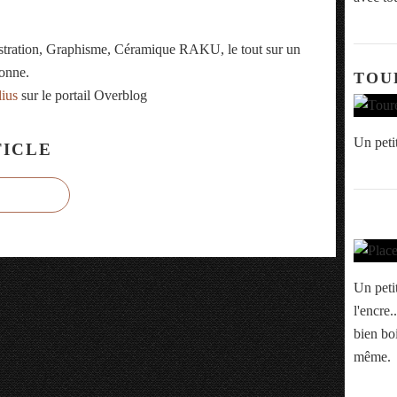
ustration, Graphisme, Céramique RAKU, le tout sur un
onne.
TOU
lius
sur le portail Overblog
Un petit
ICLE
Un peti
l'encre.
bien boi
même.