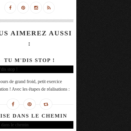
US AIMEREZ AUSSI
:
TU M'DIS STOP !
ours de grand froid, petit exercice
ration ! Avec les étapes de réalisations :
ISE DANS LE CHEMIN