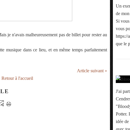
Un exerc
de mon 
Si vous 
vous po
Mais je n'avais malheureusement pas de billet pour rester au
https:/
que le p
ette musique dans ce lieu, et en même temps parfaitement
Article suivant »
Retour à l'accueil
CLE
J'ai pa
Cendres
"Bloody
Potter. 
idée de 
avec tou