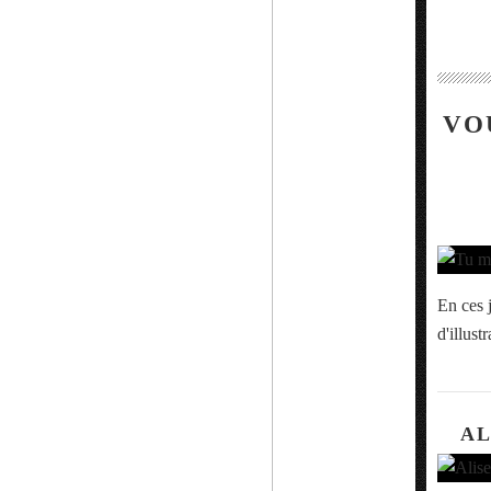
VO
En ces j
d'illust
AL