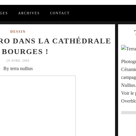
GES
ARCHIVES
CONTACT
DESSIN
RO DANS LA CATHÉDRALE
 BOURGES !
29 AVRIL 2003
Photogr
By terra nullius
Céramiq
campagn
Nullius
Voir le 
Overbl